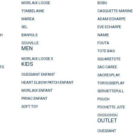
MORLAIX LOOSE
BOBU
TOMBELAINE
CASQUETTE MARINE
MAREA
ADAM ECHARPE
SEL
EVE ECHARPE
CH
BANYULS
NAMIE
GOUVILLE
FOUTA
MEN
TOTE BAG
MORLAIX LOOSE II
SQUARETOTE
KIDS
TS
SAC CAREE
OUESSANT ENFANT
SACREVPLAY
HEART ELBOW PATCH ENFANT
TOROUSSEPLAY
MORLAIX ENFANT
SERVIETTEPULL
PIRIAC ENFANT
POUCH
SOFT TOY
POCHETTE JUTE
CHOUCHOU
OUTLET
OUESSANT