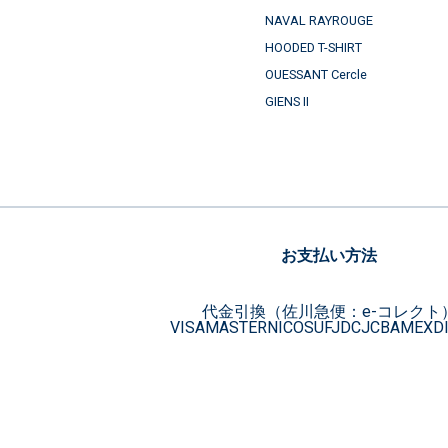
NAVAL RAYROUGE
HOODED T-SHIRT
OUESSANT Cercle
GIENS II
お支払い方法
代金引換（佐川急便：e-コレクト
VISA
MASTER
NICOS
UFJ
DC
JCB
AMEX
D