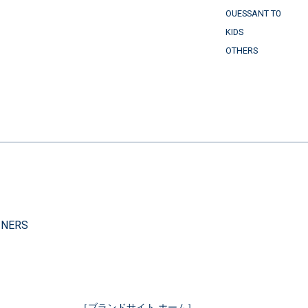
OUESSANT T0
KIDS
OTHERS
）
INERS
［ブランドサイト ホーム］