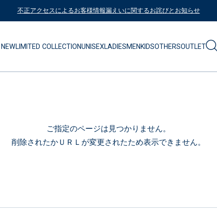
不正アクセスによるお客様情報漏えいに関するお詫びとお知らせ
NEW
LIMITED COLLECTION
UNISEX
LADIES
MEN
KIDS
OTHERS
OUTLET
ご指定のページは見つかりません。
削除されたかＵＲＬが変更されたため表示できません。