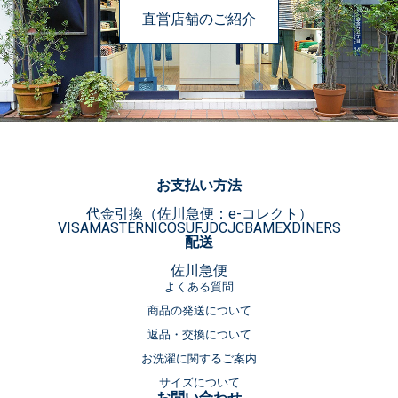
直営店舗のご紹介
お支払い方法
代金引換（佐川急便：e-コレクト）
VISA
MASTER
NICOS
UFJ
DC
JCB
AMEX
DINERS
配送
佐川急便
よくある質問
商品の発送について
返品・交換について
お洗濯に関するご案内
サイズについて
お問い合わせ