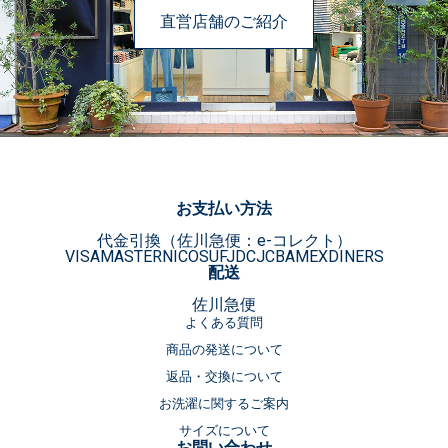
直営店舗のご紹介
お支払い方法
代金引換（佐川急便：e-コレクト）
VISA
MASTER
NICOS
UFJ
DC
JCB
AMEX
DINERS
配送
佐川急便
よくある質問
商品の発送について
返品・交換について
お洗濯に関するご案内
サイズについて
お問い合わせ