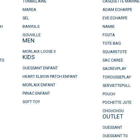
TOMBELAINE
CASQUETTE MARINE
MAREA
ADAM ECHARPE
SEL
EVE ECHARPE
CH
BANYULS
NAMIE
GOUVILLE
FOUTA
MEN
TOTE BAG
MORLAIX LOOSE II
SQUARETOTE
KIDS
TS
SAC CAREE
OUESSANT ENFANT
SACREVPLAY
HEART ELBOW PATCH ENFANT
TOROUSSEPLAY
MORLAIX ENFANT
SERVIETTEPULL
PIRIAC ENFANT
POUCH
SOFT TOY
POCHETTE JUTE
CHOUCHOU
OUTLET
OUESSANT
OUESSANT T0