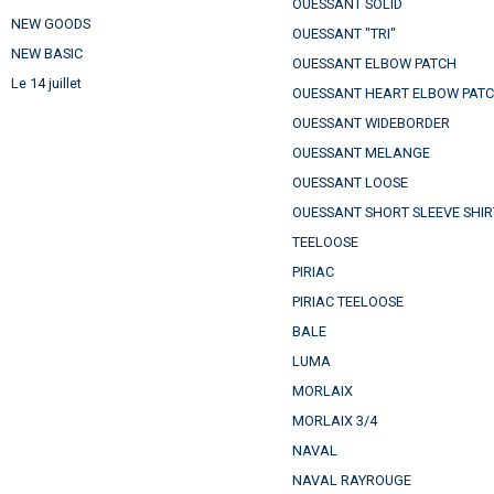
OUESSANT SOLID
NEW GOODS
OUESSANT "TRI"
NEW BASIC
OUESSANT ELBOW PATCH
Le 14 juillet
OUESSANT HEART ELBOW PAT
OUESSANT WIDEBORDER
OUESSANT MELANGE
OUESSANT LOOSE
OUESSANT SHORT SLEEVE SHIR
TEELOOSE
PIRIAC
PIRIAC TEELOOSE
BALE
LUMA
MORLAIX
MORLAIX 3/4
NAVAL
NAVAL RAYROUGE