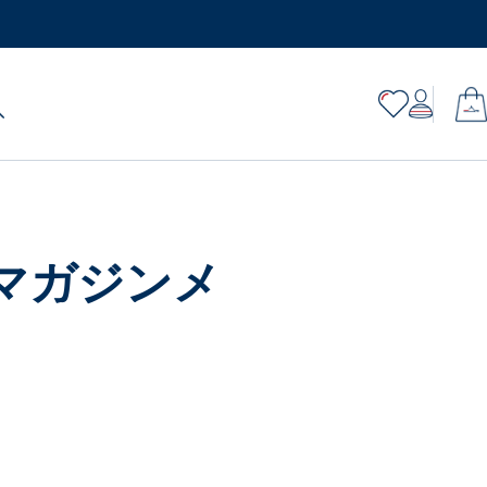
マガジンメ
。