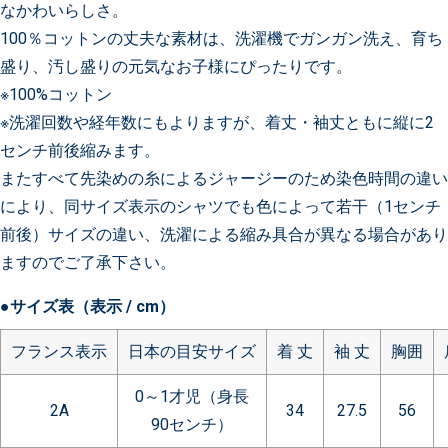
なかわいらしさ。
100％コットンの丈夫な素材は、洗濯機でガンガン洗え、育ち
盛り、汚し盛りの元気なお子様にぴったりです。
※100%コットン
※洗濯回数や経年数にもよりますが、着丈・袖丈ともに縦に2
センチ前後縮みます。
またすべて先染めの糸によるジャージーのため染色時間の違い
により、同サイズ表示のシャツでも色によって若干（1センチ
前後）サイズの違い、洗濯による縮み具合が異なる場合があり
ますのでご了承下さい。
●サイズ表（表示 / cm）
フランス表示
日本の目安サイズ
着 丈
袖 丈
胸囲
0～1才児（身長
2A
34
27.5
56
90センチ）