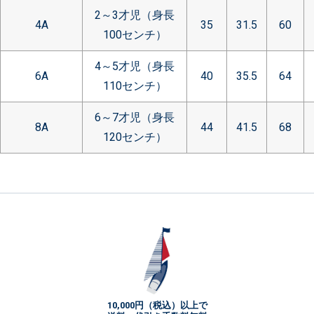
2～3才児（身長
4A
35
31.5
60
100センチ）
4～5才児（身長
6A
40
35.5
64
110センチ）
6～7才児（身長
8A
44
41.5
68
120センチ）
10,000円（税込）以上で