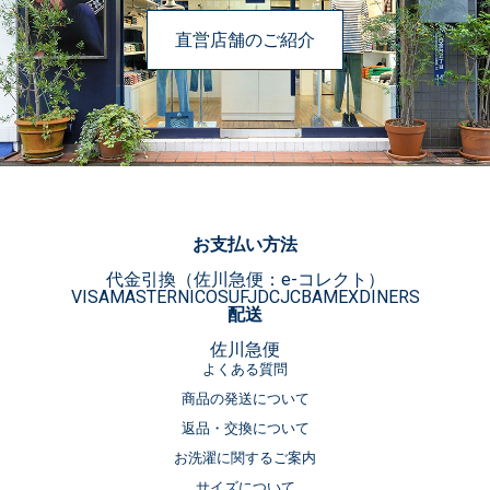
直営店舗のご紹介
お支払い方法
代金引換（佐川急便：e-コレクト）
VISA
MASTER
NICOS
UFJ
DC
JCB
AMEX
DINERS
配送
佐川急便
よくある質問
商品の発送について
返品・交換について
お洗濯に関するご案内
サイズについて