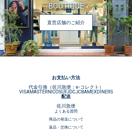
BOUTIQUE
直営店舗のご紹介
お支払い方法
代金引換（佐川急便：e-コレクト）
VISA
MASTER
NICOS
UFJ
DC
JCB
AMEX
DINERS
配送
佐川急便
よくある質問
商品の発送について
返品・交換について