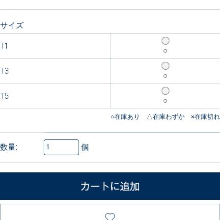
サイズ
T1
○
T3
○
T5
○
個
数量: