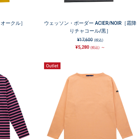
［オークル］
ウェッソン・ボーダー ACIER/NOIR［霜降
りチャコール/黒］
¥17,600
(税込)
¥5,280
～
(税込)