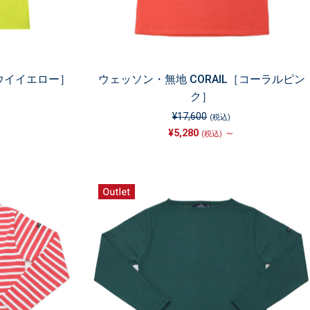
キウイイエロー］
ウェッソン・無地 CORAIL［コーラルピン
ク］
¥17,600
(税込)
¥5,280
～
(税込)