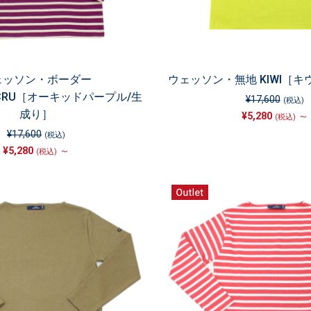
ェッソン・ボーダー
ウェッソン・無地 KIWI［
/ECRU［オーキッドパープル/生
¥17,600
(税込)
成り］
¥5,280
～
(税込)
¥17,600
(税込)
¥5,280
～
(税込)