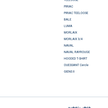
PIRIAC
PIRIAC TEELOOSE
BALE
LUMA
MORLAIX
MORLAIX 3/4
NAVAL
NAVAL RAYROUGE
HOODED T-SHIRT
OUESSANT Cercle
GIENS II