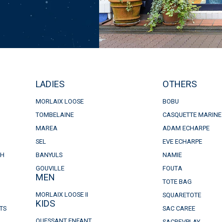
LADIES
OTHERS
MORLAIX LOOSE
BOBU
TOMBELAINE
CASQUETTE MARINE
MAREA
ADAM ECHARPE
SEL
EVE ECHARPE
CH
BANYULS
NAMIE
GOUVILLE
FOUTA
MEN
TOTE BAG
MORLAIX LOOSE II
SQUARETOTE
KIDS
TS
SAC CAREE
OUESSANT ENFANT
SACREVPLAY