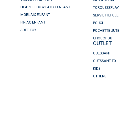
HEART ELBOW PATCH ENFANT
TOROUSSEPLAY
MORLAIX ENFANT
SERVIETTEPULL
PIRIAC ENFANT
POUCH
SOFT TOY
POCHETTE JUTE
CHOUCHOU
OUTLET
OUESSANT
OUESSANT T0
KIDS
OTHERS