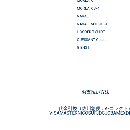
MORLAIX
MORLAIX 3/4
NAVAL
NAVAL RAYROUGE
HOODED T-SHIRT
OUESSANT Cercle
GIENS II
お支払い方法
代金引換（佐川急便：e-コレクト
VISA
MASTER
NICOS
UFJ
DC
JCB
AMEX
D