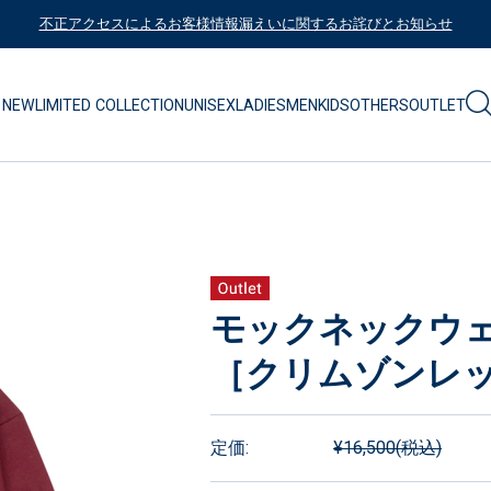
不正アクセスによるお客様情報漏えいに関するお詫びとお知らせ
NEW
LIMITED COLLECTION
UNISEX
LADIES
MEN
KIDS
OTHERS
OUTLET
モックネックウェッ
［クリムゾンレ
定価:
¥16,500
(税込)