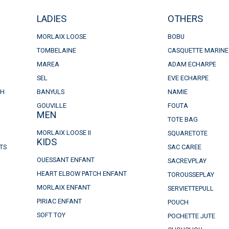
LADIES
OTHERS
MORLAIX LOOSE
BOBU
TOMBELAINE
CASQUETTE MARINE
MAREA
ADAM ECHARPE
SEL
EVE ECHARPE
CH
BANYULS
NAMIE
GOUVILLE
FOUTA
MEN
TOTE BAG
MORLAIX LOOSE II
SQUARETOTE
KIDS
TS
SAC CAREE
OUESSANT ENFANT
SACREVPLAY
HEART ELBOW PATCH ENFANT
TOROUSSEPLAY
MORLAIX ENFANT
SERVIETTEPULL
PIRIAC ENFANT
POUCH
SOFT TOY
POCHETTE JUTE