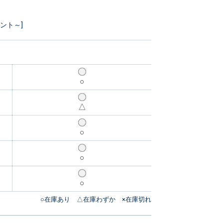
イント～]
○
△
○
○
○