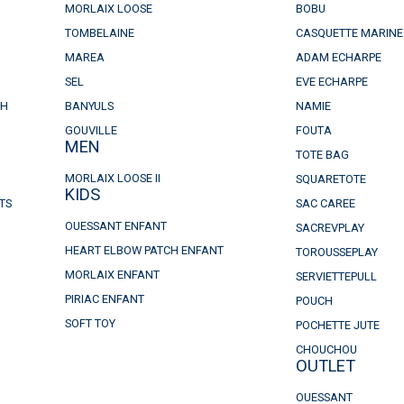
MORLAIX LOOSE
BOBU
TOMBELAINE
CASQUETTE MARINE
MAREA
ADAM ECHARPE
SEL
EVE ECHARPE
CH
BANYULS
NAMIE
GOUVILLE
FOUTA
MEN
TOTE BAG
MORLAIX LOOSE II
SQUARETOTE
KIDS
TS
SAC CAREE
OUESSANT ENFANT
SACREVPLAY
HEART ELBOW PATCH ENFANT
TOROUSSEPLAY
MORLAIX ENFANT
SERVIETTEPULL
PIRIAC ENFANT
POUCH
SOFT TOY
POCHETTE JUTE
CHOUCHOU
OUTLET
OUESSANT