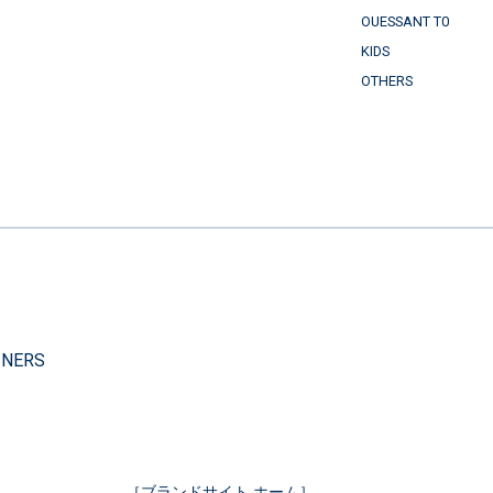
OUESSANT T0
KIDS
OTHERS
）
INERS
［ブランドサイト ホーム］