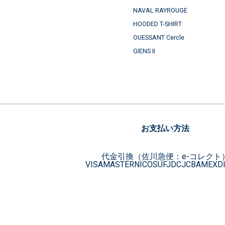
NAVAL RAYROUGE
HOODED T-SHIRT
OUESSANT Cercle
GIENS II
お支払い方法
代金引換（佐川急便：e-コレクト
VISA
MASTER
NICOS
UFJ
DC
JCB
AMEX
D