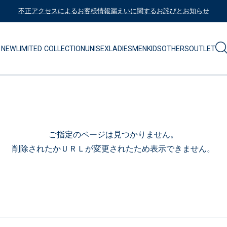
不正アクセスによるお客様情報漏えいに関するお詫びとお知らせ
NEW
LIMITED COLLECTION
UNISEX
LADIES
MEN
KIDS
OTHERS
OUTLET
ご指定のページは見つかりません。
削除されたかＵＲＬが変更されたため表示できません。