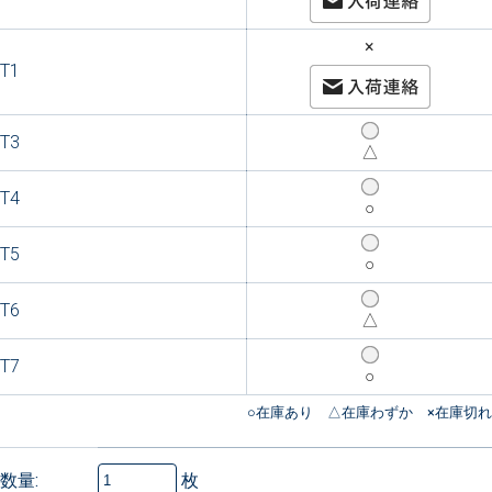
×
T1
T3
△
T4
○
T5
○
T6
△
T7
○
枚
数量: