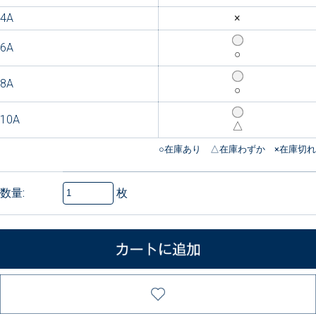
4A
×
6A
○
8A
○
10A
△
枚
数量: