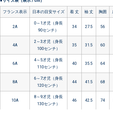
●サイズ表（表示 / cm）
フランス表示
日本の目安サイズ
着 丈
袖 丈
胸囲
0～1才児（身長
2A
34
27.5
56
90センチ）
2～3才児（身長
4A
35
31.5
60
100センチ）
4～5才児（身長
6A
40
35.5
64
110センチ）
6～7才児（身長
8A
44
41.5
68
120センチ）
8～9才児（身長
10A
46
42.5
74
130センチ）