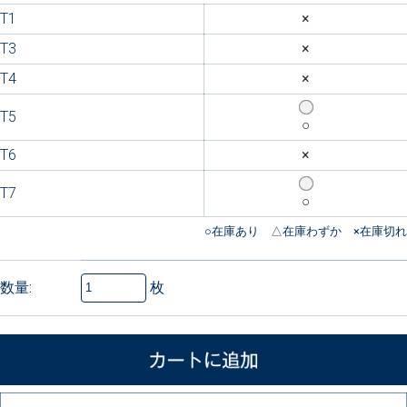
T1
×
T3
×
T4
×
T5
○
T6
×
T7
○
枚
数量: